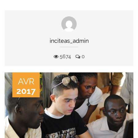
inciteas_admin
5674
0
AVR
2017