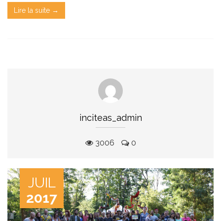
Lire la suite →
inciteas_admin
3006
0
JUIL
2017