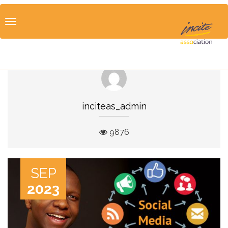
Toggle
navigation
inciteas_admin
9876
SEP
2023