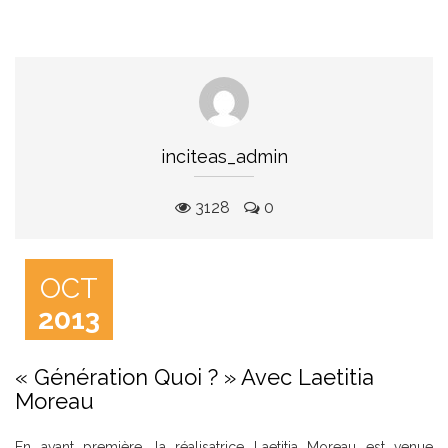
inciteas_admin
3128
0
OCT
2013
« Génération Quoi ? » Avec Laetitia
Moreau
En avant première, la réalisatrice Laetitia Moreau est venue