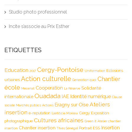
Studio photo professionnel
Incite s’associe au Prix Esther
ETIQUETTES
Cergy-Pontoise
Education
Eclosions
2017
Uniformation
Action culturelle
Chantier
urbaines
Generation quoi
école
Cooperation
Solidarité
Mecenat
La Réserve
Ouadada
IAE
Identité numérique
internationale
Clause
Ateliers
Eragny sur Oise
sociale
Marchés publics
Actions
insertion
e-reputation
Cergy
Exposition
Laetiticia Moreau
Cultures africaines
photographique
Green it
Atelier chantier
Insertion
Chantier insertion
Portrait
ESS
insertion
Thiès Sénégal