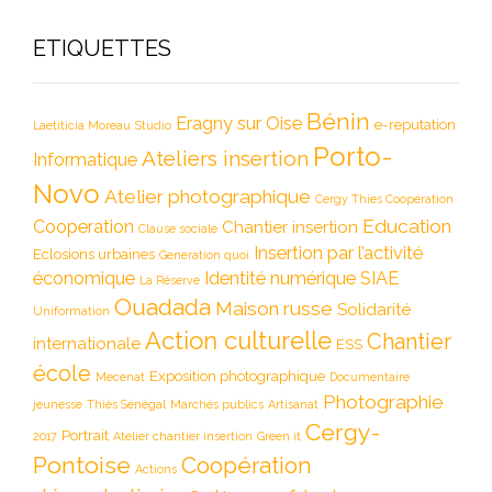
ETIQUETTES
Bénin
Eragny sur Oise
e-reputation
Laetiticia Moreau
Studio
Porto-
Ateliers insertion
Informatique
Novo
Atelier photographique
Cergy Thies Coopération
Education
Cooperation
Chantier insertion
Clause sociale
Insertion par l’activité
Eclosions urbaines
Generation quoi
économique
Identité numérique
SIAE
La Réserve
Ouadada
Maison russe
Solidarité
Uniformation
Action culturelle
Chantier
internationale
ESS
école
Exposition photographique
Mecenat
Documentaire
Photographie
jeunesse
Thiès Sénégal
Marchés publics
Artisanat
Cergy-
Portrait
2017
Atelier chantier insertion
Green it
Pontoise
Coopération
Actions