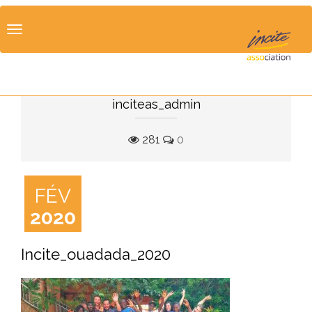
Toggle
navigation
inciteas_admin
281
0
FÉV
2020
Incite_ouadada_2020