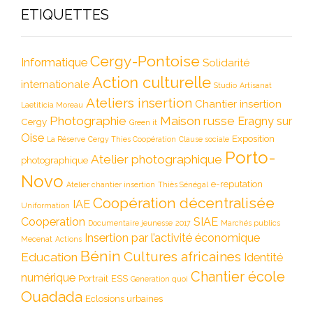
ETIQUETTES
Cergy-Pontoise
Informatique
Solidarité
Action culturelle
internationale
Studio
Artisanat
Ateliers insertion
Chantier insertion
Laetiticia Moreau
Photographie
Maison russe
Eragny sur
Cergy
Green it
Oise
Exposition
La Réserve
Cergy Thies Coopération
Clause sociale
Porto-
Atelier photographique
photographique
Novo
e-reputation
Atelier chantier insertion
Thiès Sénégal
Coopération décentralisée
IAE
Uniformation
Cooperation
SIAE
Documentaire jeunesse
2017
Marchés publics
Insertion par l’activité économique
Mecenat
Actions
Bénin
Cultures africaines
Education
Identité
Chantier école
numérique
Portrait
ESS
Generation quoi
Ouadada
Eclosions urbaines