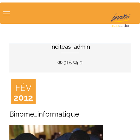
Toggle
navigation
inciteas_admin
318
0
FÉV
2012
Binome_informatique