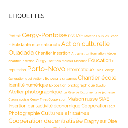
ETIQUETTES
Cergy-Pontoise
IAE
Portrait
ESS
Marchés publics
Green
Action culturelle
Solidarité internationale
it
Ouadada
Chantier insertion
Artisanat
Uniformation
Atelier
Education
Cergy
e-
chantier insertion
Laetiticia Moreau
Mecenat
Porto-Novo
Informatique
reputation
Thiès Sénégal
Chantier école
Eclosions urbaines
Generation quoi
Actions
Identité numérique
Exposition photographique
Studio
Atelier photographique
La Réserve
Documentaire jeunesse
Maison russe
SIAE
Clause sociale
Cergy Thies Coopération
Insertion par l’activité économique
Cooperation
2017
Cultures africaines
Photographie
Coopération décentralisée
Eragny sur Oise