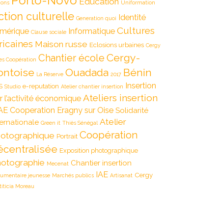
Porto-Novo
Education
ions
Uniformation
ction culturelle
Identité
Generation quoi
Cultures
mérique
Informatique
Clause sociale
ricaines
Maison russe
Eclosions urbaines
Cergy
Cergy-
Chantier école
es Coopération
ontoise
Ouadada
Bénin
La Réserve
2017
Insertion
S
e-reputation
Studio
Atelier chantier insertion
Ateliers insertion
r l’activité économique
AE
Cooperation
Eragny sur Oise
Solidarité
Atelier
ternationale
Green it
Thiès Sénégal
Coopération
otographique
Portrait
écentralisée
Exposition photographique
otographie
Chantier insertion
Mecenat
IAE
Cergy
umentaire jeunesse
Marchés publics
Artisanat
titicia Moreau