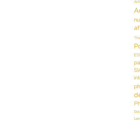
Act
A
nu
af
Thi
P
ES
pa
SI
in
ph
d
Ph
Doc
Lae