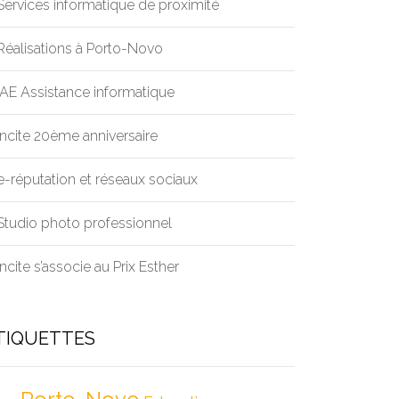
Services informatique de proximité
Réalisations à Porto-Novo
IAE Assistance informatique
incite 20ème anniversaire
e-réputation et réseaux sociaux
Studio photo professionnel
Incite s’associe au Prix Esther
TIQUETTES