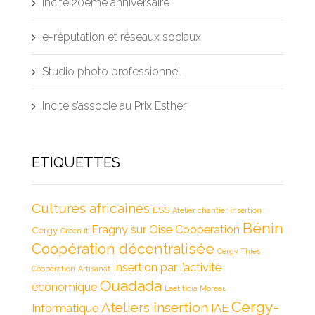
incite 20ème anniversaire
e-réputation et réseaux sociaux
Studio photo professionnel
Incite s’associe au Prix Esther
ETIQUETTES
Cultures africaines
ESS
Atelier chantier insertion
Bénin
Eragny sur Oise
Cooperation
Cergy
Green it
Coopération décentralisée
Cergy Thies
Insertion par l’activité
Coopération
Artisanat
Ouadada
économique
Laetiticia Moreau
Cergy-
Ateliers insertion
Informatique
IAE