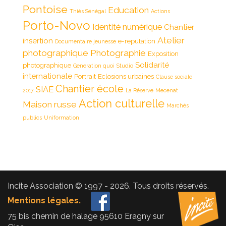
Pontoise
Education
Thiès Sénégal
Actions
Porto-Novo
Identité numérique
Chantier
Atelier
insertion
e-reputation
Documentaire jeunesse
photographique
Photographie
Exposition
Solidarité
photographique
Generation quoi
Studio
internationale
Portrait
Eclosions urbaines
Clause sociale
Chantier école
SIAE
2017
La Réserve
Mecenat
Action culturelle
Maison russe
Marchés
publics
Uniformation
Incite Association © 1997 - 2026. Tous droits réservés.
Mentions légales.
75 bis chemin de halage 95610 Eragny sur