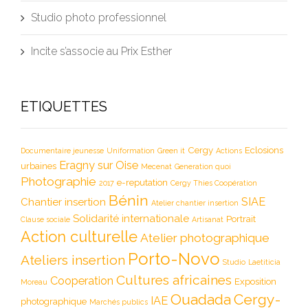
Studio photo professionnel
Incite s’associe au Prix Esther
ETIQUETTES
Cergy
Eclosions
Documentaire jeunesse
Uniformation
Green it
Actions
Eragny sur Oise
urbaines
Mecenat
Generation quoi
Photographie
e-reputation
2017
Cergy Thies Coopération
Bénin
SIAE
Chantier insertion
Atelier chantier insertion
Solidarité internationale
Portrait
Clause sociale
Artisanat
Action culturelle
Atelier photographique
Porto-Novo
Ateliers insertion
Studio
Laetiticia
Cultures africaines
Cooperation
Exposition
Moreau
Ouadada
Cergy-
IAE
photographique
Marchés publics