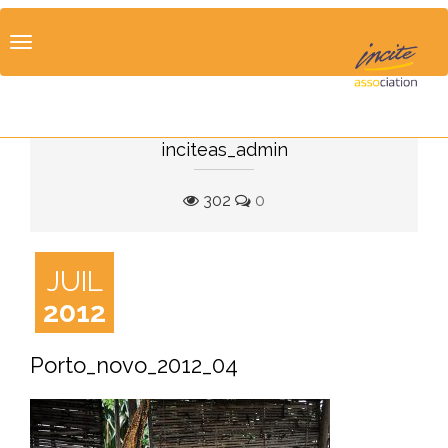
Toggle
navigation
inciteas_admin
302
0
JUIL
2012
Porto_novo_2012_04